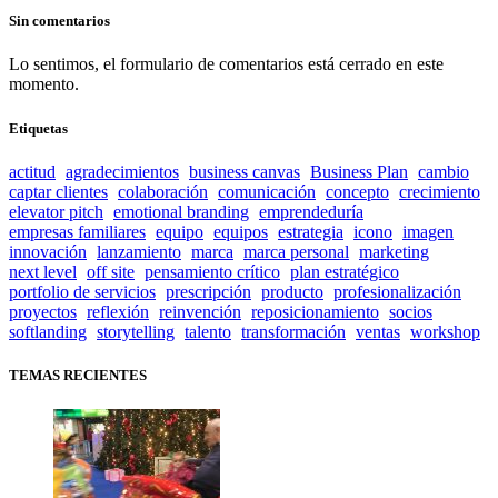
Sin comentarios
Lo sentimos, el formulario de comentarios está cerrado en este
momento.
Etiquetas
actitud
agradecimientos
business canvas
Business Plan
cambio
captar clientes
colaboración
comunicación
concepto
crecimiento
elevator pitch
emotional branding
emprendeduría
empresas familiares
equipo
equipos
estrategia
icono
imagen
innovación
lanzamiento
marca
marca personal
marketing
next level
off site
pensamiento crítico
plan estratégico
portfolio de servicios
prescripción
producto
profesionalización
proyectos
reflexión
reinvención
reposicionamiento
socios
softlanding
storytelling
talento
transformación
ventas
workshop
TEMAS RECIENTES