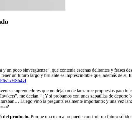
ndo
 un poco sinvergüenza”, que contenía escenas delirantes y frases dester
tener un futuro largo y brillante es imprescindible que, además de su fu
v=F6s1xHSb4vI
óvenes emprendedores que no dejaban de lanzarme propuestas para inici
Hawkers”, me decían.“ ¿Y si probamos con unas zapatillas de deporte bl
nturaban… Luego vino la pregunta realmente importante: y una vez lan
arca?
á del producto.
Porque una marca no puede construir un futuro sólido s