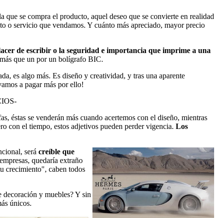
r la que se compra el producto, aquel deseo que se convierte en realidad
ucto o servicio que vendamos. Y cuánto más apreciado, mayor precio
lacer de escribir o la seguridad e importancia que imprime a una
r más que un por un bolígrafo BIC.
ada, es algo más. Es diseño y creatividad, y tras una aparente
amos a pagar más por ello!
CIOS-
afas, éstas se venderán más cuando acertemos con el diseño, mientras
ro con el tiempo, estos adjetivos pueden perder vigencia.
Los
ncional, será
creíble que
 empresas, quedaría extraño
tu crecimiento", caben todos
 decoración y muebles? Y sin
más únicos.