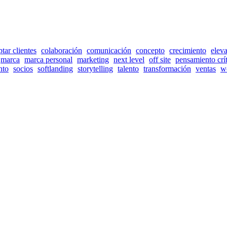
ptar clientes
colaboración
comunicación
concepto
crecimiento
eleva
marca
marca personal
marketing
next level
off site
pensamiento crí
nto
socios
softlanding
storytelling
talento
transformación
ventas
w