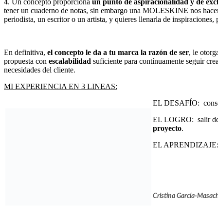
4. Un concepto proporciona
un punto de aspiracionalidad y de exc
tener un cuaderno de notas, sin embargo una MOLESKINE nos hacer se
periodista, un escritor o un artista, y quieres llenarla de inspiraciones,
En definitiva,
el concepto le da a tu marca la razón de ser
, le otorg
propuesta con
escalabilidad
suficiente para contínuamente seguir cr
necesidades del cliente.
MI EXPERIENCIA EN 3 LINEAS:
EL DESAFÍO: conse
EL LOGRO: salir del b
proyecto
.
EL APRENDIZAJE: El 
Cristina García-Masa