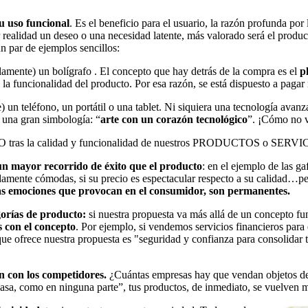
su uso funcional
. Es el beneficio para el usuario, la razón profunda po
r realidad un deseo o una necesidad latente, más valorado será el prod
un par de ejemplos sencillos:
lamente) un bolígrafo . El concepto que hay detrás de la compra es el
p
e la funcionalidad del producto. Por esa razón, se está dispuesto a paga
 un teléfono, un portátil o una tablet. Ni siquiera una tecnología avanz
 una gran simbología: “
arte con un corazón tecnológico
”. ¡Cómo no v
O tras la calidad y funcionalidad de nuestros PRODUCTOS o SERVI
n mayor recorrido de éxito que el producto
: en el ejemplo de las g
amente cómodas, si su precio es espectacular respecto a su calidad…pe
las emociones que provocan en el consumidor, son permanentes.
gorías de producto:
si nuestra propuesta va más allá de un concepto fu
s con el concepto
. Por ejemplo, si vendemos servicios financieros para
ue ofrece nuestra propuesta es "seguridad y confianza para consolidar 
ón con los competidores.
¿Cuántas empresas hay que vendan objetos de
casa, como en ninguna parte”, tus productos, de inmediato, se vuelven 