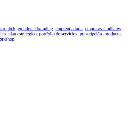
tor pitch
emotional branding
emprendeduría
empresas familiares
tico
plan estratégico
portfolio de servicios
prescripción
producto
orkshop