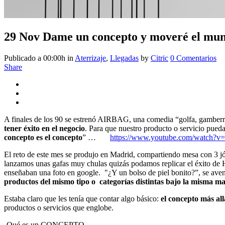
29 Nov
Dame un concepto y moveré el mu
Publicado a 00:00h
in
Aterrizaje
,
Llegadas
by
Citric
0 Comentarios
Share
A finales de los 90 se estrenó AIRBAG, una comedia “golfa, gamberra y
tener éxito en el negocio
. Para que nuestro producto o servicio pueda 
concepto es el concepto
” …
https://www.youtube.com/watch?
El reto de este mes se produjo en Madrid, compartiendo mesa con 3 j
lanzamos unas gafas muy chulas quizás podamos replicar el éxito de 
enseñaban una foto en google. "¿Y un bolso de piel bonito?”, se ave
productos del mismo tipo o categorías distintas bajo la misma m
Estaba claro que les tenía que contar algo básico:
el concepto más all
productos o servicios que englobe.
-Qué es un CONCEPTO-