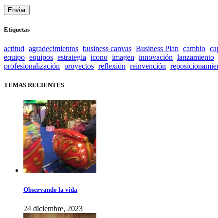
Etiquetas
actitud
agradecimientos
business canvas
Business Plan
cambio
ca
equipo
equipos
estrategia
icono
imagen
innovación
lanzamiento
profesionalización
proyectos
reflexión
reinvención
reposicionamie
TEMAS RECIENTES
Observando la vida
24 diciembre, 2023