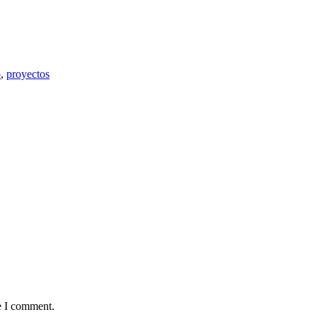
o
,
proyectos
e I comment.