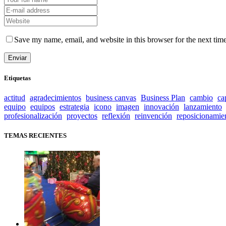
Save my name, email, and website in this browser for the next tim
Etiquetas
actitud
agradecimientos
business canvas
Business Plan
cambio
ca
equipo
equipos
estrategia
icono
imagen
innovación
lanzamiento
profesionalización
proyectos
reflexión
reinvención
reposicionamie
TEMAS RECIENTES