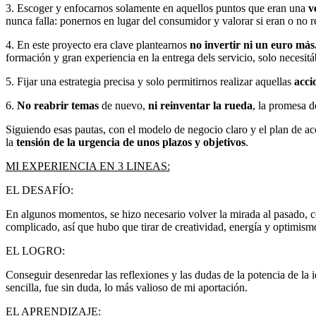
3. Escoger y enfocarnos solamente en aquellos puntos que eran una
v
nunca falla: ponernos en lugar del consumidor y valorar si eran o no r
4. En este proyecto era clave plantearnos
no invertir ni un euro más
formación y gran experiencia en la entrega dels servicio, solo necesi
5. Fijar una estrategia precisa y solo permitirnos realizar aquellas
acci
6.
No reabrir temas
de nuevo,
ni reinventar la rueda
, la promesa 
Siguiendo esas pautas, con el modelo de negocio claro y el plan de acc
la
tensión de la urgencia de unos plazos y objetivos
.
MI EXPERIENCIA EN 3 LINEAS:
EL DESAFÍO:
En algunos momentos, se hizo necesario volver la mirada al pasado, con
complicado, así que hubo que tirar de creatividad, energía y optimism
EL LOGRO:
Conseguir desenredar las reflexiones y las dudas de la potencia de la i
sencilla, fue sin duda, lo más valioso de mi aportación.
EL APRENDIZAJE: