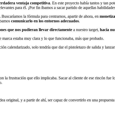
erdadera ventaja competitiva
. En este proyecto había tantos y tan pot
elevantes para él. ¡Por fin íbamos a sacar partido de aquellas habilidad
.
Buscaríamos la fórmula para centrarnos, apartir de ahora, en
monetiz
tábamos
comunicarlo en los entornos adecuados
.
ones que nos pudieran llevar directamente
a nuestro target,
hacia nu
de marca estaba muy clara y lo que funcionaba, más que probado.
ión calendarizado, solo tendría que dar el pistoletazo de salida y lanza
 la frustración que ello implicaba. Sacar al cliente de ese rincón fue l
o.
dea original, y a partir de ahí, ser capaz de convertirlo en una propues