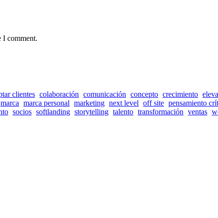
e I comment.
ptar clientes
colaboración
comunicación
concepto
crecimiento
eleva
marca
marca personal
marketing
next level
off site
pensamiento crí
nto
socios
softlanding
storytelling
talento
transformación
ventas
w