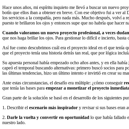
Hace unos años, mi espíritu inquieto me llevó a buscar un nuevo pro
botín que ellos iban a obtener en breve. Con ese objetivo fui a ver 
los servicios a la compañía, pero nada más. Mucho después, volví a re
puesto te brillaron los ojos y entonces supe que no habría que hacer n
Cuando valoramos un nuevo proyecto profesional, a veces dudam
que nos haga brillar los ojos. Para gestionar lo difícil e incierto, bast
Así fue como descubrimos cuál era el proyecto ideal en el que tenía que 
que el proyecto tenía una historia detrás tan real, que por lógica inclu
Su apuesta personal había empezado ocho años antes, y en ella había
capeó el temporal buscando alternativas: primero buscó socios para po
las últimas tendencias, hizo un último intento e invirtió en crear su m
Ante estas circunstancias, el desafío era múltiple: ¿cómo conseguir
re
que tenía las bases para
empezar a monetizar el proyecto inmediat
Gran parte de la solución se basó en el desarrollo de los siguientes p
1. Describir el
escenario más inspirador
y revisar si sus bases eran 
2.
Darle la vuelta y convertir en oportunidad
lo que había fallado 
nuestro lado.