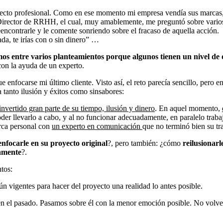
yecto profesional. Como en ese momento mi empresa vendía sus marcas,
al Director de RRHH, el cual, muy amablemente, me preguntó sobre varios
encontrarle y le comente sonriendo sobre el fracaso de aquella acción. 
ada, te irías con o sin dinero” …
os entre varios planteamientos
porque algunos tienen un nivel de 
a con la ayuda de un experto.
enfocarse mi último cliente. Visto así, el reto parecía sencillo, pero en
ía tanto ilusión y éxitos como sinsabores:
invertido gran parte de su tiempo, ilusión y dinero
. En aquel momento,
der llevarlo a cabo, y al no funcionar adecuadamente, en paralelo trab
arca personal con
un experto en comunicación
que no terminó bien su tr
enfocarle en su proyecto original
?, pero también: ¿cómo
reilusionarl
amente
?.
untos:
aún vigentes para hacer del proyecto una realidad lo antes posible.
en el pasado. Pasamos sobre él con la menor emoción posible. No volve